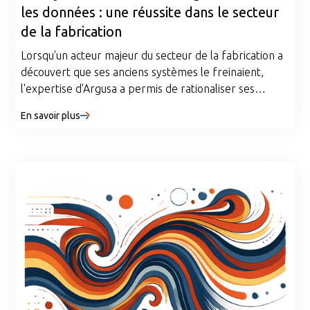
les données : une réussite dans le secteur
de la fabrication
Lorsqu'un acteur majeur du secteur de la fabrication a
découvert que ses anciens systèmes le freinaient,
l'expertise d'Argusa a permis de rationaliser ses
opérations et a ouvert la voie à une agilité axée sur les
En savoir plus
données. Découvrez comment leur modernisation
ciblée a préparé l'entreprise aux prochaines mises à
niveau du système tout en offrant une visibilité en
temps réel, des gains d'efficacité et un avantage
concurrentiel durable.