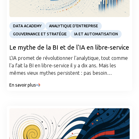
Article
DATA ACADEMY
ANALYTIQUE D'ENTREPRISE
GOUVERNANCE ET STRATÉGIE
IA ET AUTOMATISATION
Le mythe de la BI et de l'IA en libre-service
L'IA promet de révolutionner l'analytique, tout comme
l'a fait la BI en libre-service il y a dix ans. Mais les
mêmes vieux mythes persistent : pas besoin
d'ingénierie des données, d'amélioration des
En savoir plus
compétences ou de gouvernance. Cet article remet en
question ces hypothèses, en établissant un parallèle
frappant avec le passé de la BI et en expliquant
pourquoi une véritable transformation nécessite plus
que de simples outils plus intelligents.