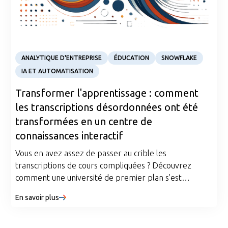
Case Study
ANALYTIQUE D'ENTREPRISE
ÉDUCATION
SNOWFLAKE
IA ET AUTOMATISATION
Transformer l'apprentissage : comment
les transcriptions désordonnées ont été
transformées en un centre de
connaissances interactif
Vous en avez assez de passer au crible les
transcriptions de cours compliquées ? Découvrez
comment une université de premier plan s'est
associée à Argusa pour transformer des
En savoir plus
enregistrements chaotiques en un centre de
connaissances piloté par l'IA. Explorez les trois étapes
essentielles qui permettent de centraliser les données