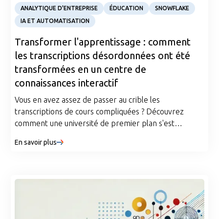
Case Study
ANALYTIQUE D'ENTREPRISE
ÉDUCATION
SNOWFLAKE
IA ET AUTOMATISATION
Transformer l'apprentissage : comment
les transcriptions désordonnées ont été
transformées en un centre de
connaissances interactif
Vous en avez assez de passer au crible les
transcriptions de cours compliquées ? Découvrez
comment une université de premier plan s'est
associée à Argusa pour transformer des
En savoir plus
enregistrements chaotiques en un centre de
connaissances piloté par l'IA. Explorez les trois étapes
essentielles qui permettent de centraliser les données
de manière efficace et sécurisée, de permettre une
récupération intelligente du contenu et de fournir
instantanément des réponses personnalisées.