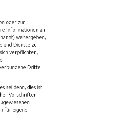
on oder zur
hre Informationen an
enannt) weitergeben,
e und Dienste zu
ich verpflichten,
ne
verbundene Dritte
s sei denn, dies ist
her Vorschriften
r zugewiesenen
en für eigene