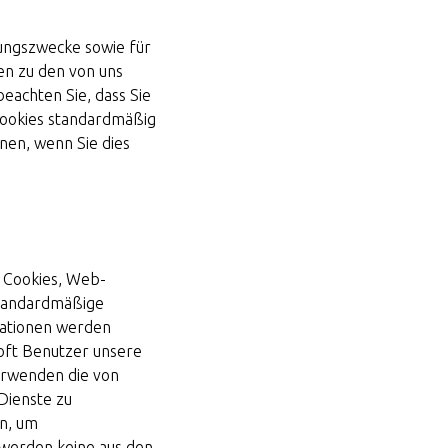
rungszwecke sowie für
en zu den von uns
 beachten Sie, dass Sie
Cookies standardmäßig
nen, wenn Sie dies
 Cookies, Web-
standardmäßige
mationen werden
e oft Benutzer unsere
erwenden die von
Dienste zu
n, um
werden keine aus den