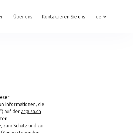
en
Über uns
Kontaktieren Sie uns
de
ieser
von Informationen, die
“) auf der
argusa.ch
sten
e, zum Schutz und zur
erfügung stehenden